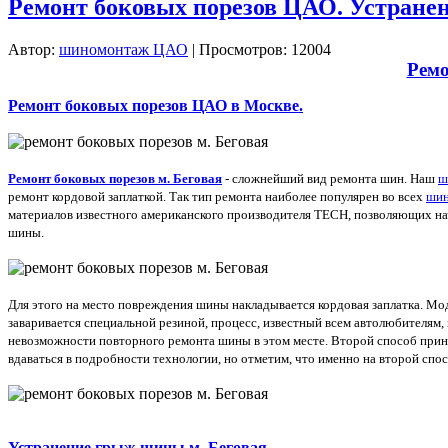
Ремонт боковых порезов ЦАО. Устране
Автор:
шиномонтаж ЦАО
| Просмотров: 12004
Ремо
Ремонт боковых порезов ЦАО в Москве.
Ремонт боковых порезов м. Беговая
- сложнейший вид ремонта шин. Наш
ш
ремонт кордовой заплаткой. Так тип ремонта наиболее популярен во всех
шин
материалов известного американского производителя TECH, позволяющих на
шины.
Для этого на место повреждения шины накладывается кордовая заплатка. Мо
заваривается специальной резиной, процесс, известный всем автолюбителям, 
невозможности повторного ремонта шины в этом месте. Второй способ принци
вдаваться в подробности технологии, но отметим, что именно на второй спо
Устранение грыж шины м. Беговая