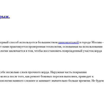
грыж.
Первый способ используется большинством
шиномонтажей
в городе Москва -
т нами практикуется проверенная технология, основанная на использовании
логии заключается в том, чтобы восстановить поврежденный участок корда
себе несколько слоев прочного корда. Наружная часть покрышки
колеса после того, как ремонт боковых порезов выполнен, приводит к
хнология намного сложнее и занимает значительно больше времени. Не будем