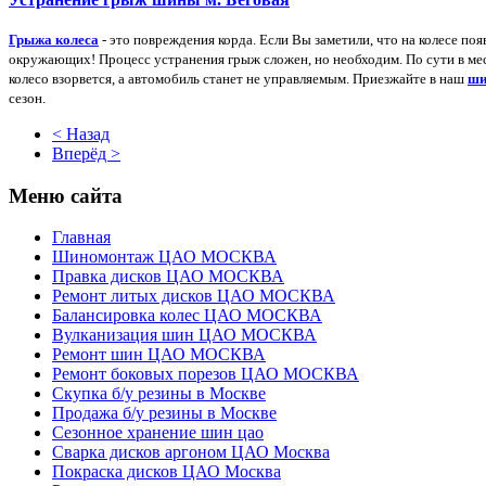
Грыжа колеса
- это повреждения корда. Если Вы заметили, что на колесе по
окружающих! Процесс устранения грыж сложен, но необходим. По сути в мес
колесо взорвется, а автомобиль станет не управляемым. Приезжайте в наш
ши
сезон.
< Назад
Вперёд >
Меню сайта
Главная
Шиномонтаж ЦАО МОСКВА
Правка дисков ЦАО МОСКВА
Ремонт литых дисков ЦАО МОСКВА
Балансировка колес ЦАО МОСКВА
Вулканизация шин ЦАО МОСКВА
Ремонт шин ЦАО МОСКВА
Ремонт боковых порезов ЦАО МОСКВА
Скупка б/у резины в Москве
Продажа б/у резины в Москве
Сезонное хранение шин цао
Сварка дисков аргоном ЦАО Москва
Покраска дисков ЦАО Москва