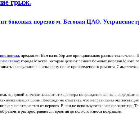
ние грыж.
нт боковых порезов м. Беговая ЦАО. Устранение 
иномонтаж
предлагает Вам на выбор две принципиально разные технологии. 
омонтажах
города Москва, которые делают ремонт боковых порезов.Много ле
чинать эксплуатацию шины сразу после произведенного ремонта. Смысл техно
дель кордовой заплатки зависит от характера повреждения шины и содержит в 
как вулканизация шины. Необходимо отметить, что неправильная эксплуатация 
пиально отличается от первого. В нем не используются никакие заплатки. Те
соб ремонта распространяется гарантия до полного износа покрышки.